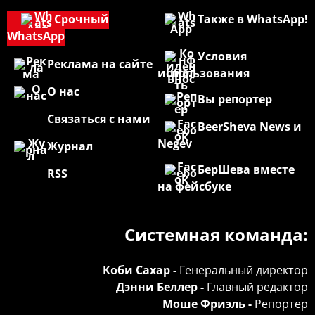
Срочный
Также в WhatsApp!
WhatsApp
Условия
Реклама на сайте
использования
О нас
Вы репортер
Связаться с нами
BeerSheva News и
Negev
Журнал
БерШева вместе
RSS
на фейсбуке
Системная команда:
Коби Сахар -
Генеральный директор
Дэнни Беллер -
Главный редактор
Моше Фриэль -
Репортер