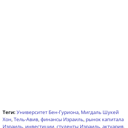
Теги:
Университет Бен-Гуриона
Мигдаль Шукей
,
Хон
Тель-Авив
финансы Израиль
рынок капитала
,
,
,
Израиль
инвестиции
студенты Израиль
актуария
,
,
,
,