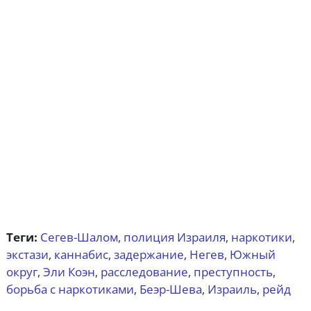
Теги:
Сегев-Шалом
полиция Израиля
наркотики
,
,
,
экстази
каннабис
задержание
Негев
Южный
,
,
,
,
округ
Эли Коэн
расследование
преступность
,
,
,
,
борьба с наркотиками
Беэр-Шева
Израиль
рейд
,
,
,