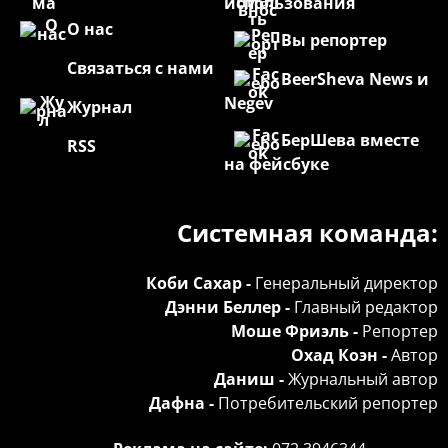
использования
О нас
Вы репортер
Связаться с нами
BeerSheva News и
Negev
Журнал
БерШева вместе
RSS
на фейсбуке
Системная команда:
Коби Сахар -
Генеральный директор
Дэнни Беллер -
Главный редактор
Моше Фриэль -
Репортер
Охад Коэн -
Автор
Даниш -
Журнальный автор
Дафна -
Потребительский репортер