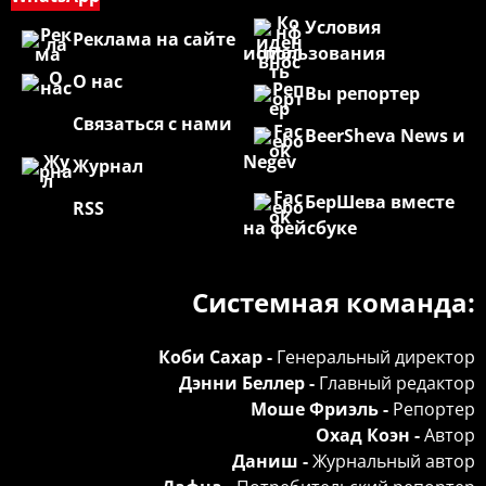
Условия
Реклама на сайте
использования
О нас
Вы репортер
Связаться с нами
BeerSheva News и
Negev
Журнал
БерШева вместе
RSS
на фейсбуке
Системная команда:
Коби Сахар -
Генеральный директор
Дэнни Беллер -
Главный редактор
Моше Фриэль -
Репортер
Охад Коэн -
Автор
Даниш -
Журнальный автор