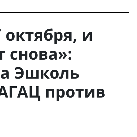
 октября, и
 снова»:
на Эшколь
БАГАЦ против