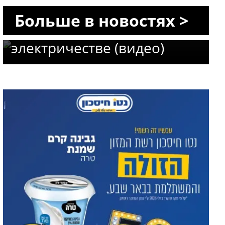
Шалом: нелегальная АЗС
Больше в новостях >
работала на ворованном
электричестве (видео)