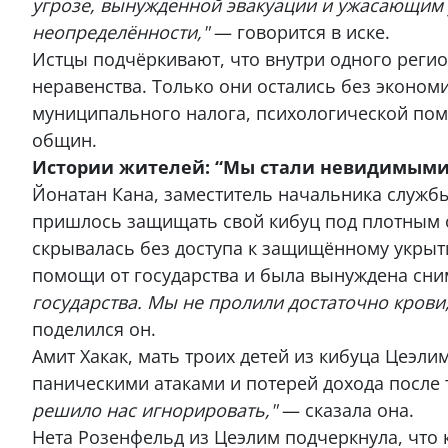
угрозе, вынужденной эвакуации и ужасающим у
неопределённости,"
— говорится в иске.
Истцы подчёркивают, что внутри одного реги
неравенства. Только они остались без эконом
муниципального налога, психологической пом
общин.
Истории жителей: “Мы стали невидимыми
Йонатан Кана, заместитель начальника службы
пришлось защищать свой кибуц под плотным об
скрывалась без доступа к защищённому укрыт
помощи от государства и была вынуждена сним
государства. Мы не пролили достаточно крови,
поделился он.
Амит Хакак, мать троих детей из кибуца Цеэлим
паническими атаками и потерей дохода после 
решило нас игнорировать,"
— сказала она.
Нета Розенфельд из Цеэлим подчеркнула, что