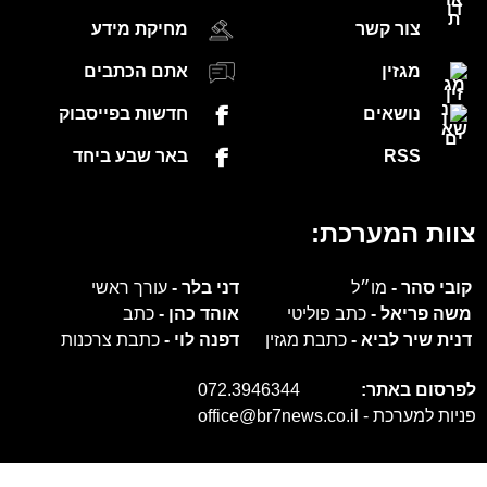
צור קשר
מחיקת מידע
מגזין
אתם הכתבים
נושאים
חדשות בפייסבוק
RSS
באר שבע ביחד
צוות המערכת:
קובי סהר -
מו״ל
דני בלר -
עורך ראשי
משה פריאל -
כתב פוליטי
אוהד כהן -
כתב
דנית שיר לביא -
כתבת מגזין
דפנה לוי -
כתבת צרכנות
לפרסום באתר:
072.3946344
פניות למערכת -
office@br7news.co.il