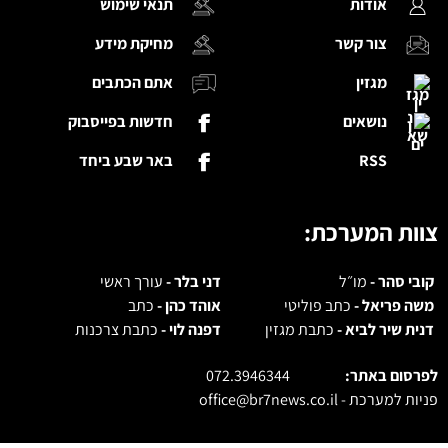
אודות
תנאי שימוש
צור קשר
מחיקת מידע
מגזין
אתם הכתבים
נושאים
חדשות בפייסבוק
RSS
באר שבע ביחד
צוות המערכת:
קובי סהר -
מו״ל
דני בלר -
עורך ראשי
משה פריאל -
כתב פוליטי
אוהד כהן -
כתב
דנית שיר לביא -
כתבת מגזין
דפנה לוי -
כתבת צרכנות
לפרסום באתר:
072.3946344
פניות למערכת -
office@br7news.co.il