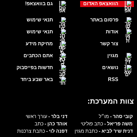
הוואצאפ האדום
גם בוואצאפ!
פרסום באתר
תנאי שימוש
אודות
תנאי שימוש
צור קשר
מחיקת מידע
מגזין
אתם הכתבים
נושאים
חדשות בפייסבוק
RSS
באר שבע ביחד
צוות המערכת:
קובי סהר -
מו״ל
דני בלר -
עורך ראשי
משה פריאל -
כתב פוליטי
אוהד כהן -
כתב
דנית שיר לביא -
כתבת מגזין
דפנה לוי -
כתבת צרכנות