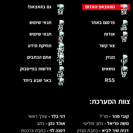
הוואצאפ האדום
גם בוואצאפ!
פרסום באתר
תנאי שימוש
אודות
תנאי שימוש
צור קשר
מחיקת מידע
מגזין
אתם הכתבים
נושאים
חדשות בפייסבוק
RSS
באר שבע ביחד
צוות המערכת:
קובי סהר -
מו״ל
דני בלר -
עורך ראשי
משה פריאל -
כתב פוליטי
אוהד כהן -
כתב
דנית שיר לביא -
כתבת מגזין
דפנה לוי -
כתבת צרכנות