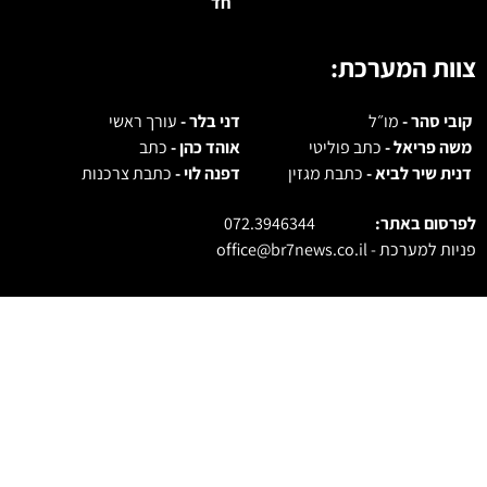
צוות המערכת:
קובי סהר -
מו״ל
דני בלר -
עורך ראשי
משה פריאל -
כתב פוליטי
אוהד כהן -
כתב
דנית שיר לביא -
כתבת מגזין
דפנה לוי -
כתבת צרכנות
לפרסום באתר:
072.3946344
פניות למערכת -
office@br7news.co.il