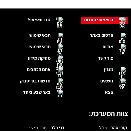
הוואצאפ האדום
גם בוואצאפ!
פרסום באתר
תנאי שימוש
אודות
תנאי שימוש
צור קשר
מחיקת מידע
מגזין
אתם הכתבים
נושאים
חדשות בפייסבוק
RSS
באר שבע ביחד
צוות המערכת:
קובי סהר -
מו״ל
דני בלר -
עורך ראשי