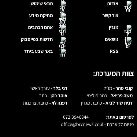
אודות
תנאי שימוש
צור קשר
מחיקת מידע
מגזין
אתם הכתבים
נושאים
חדשות בפייסבוק
RSS
באר שבע ביחד
צוות המערכת:
קובי סהר -
מו״ל
דני בלר -
עורך ראשי
משה פריאל -
כתב פוליטי
אוהד כהן -
כתב
דנית שיר לביא -
כתבת מגזין
דפנה לוי -
כתבת צרכנות
לפרסום באתר:
072.3946344
פניות למערכת -
office@br7news.co.il