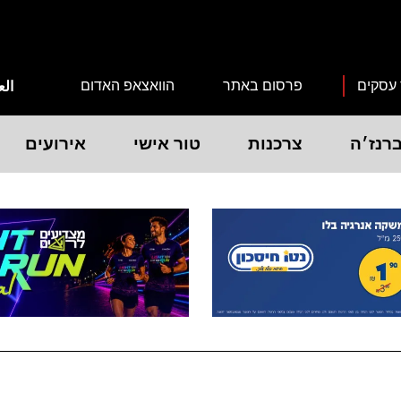
 עסקים
פרסום באתר
הוואצאפ האדום
الع
רנז׳ה
צרכנות
טור אישי
אירועים