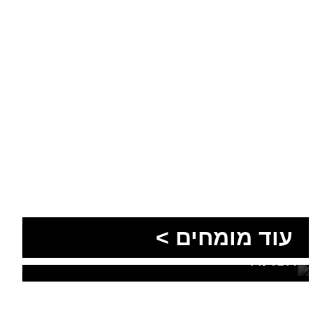
הסעות בדרום 2026: כך
מתכננים נסיעה קבוצתית
עוד מומחים >
מושלמת לנגב, לאילת ולים
המלח