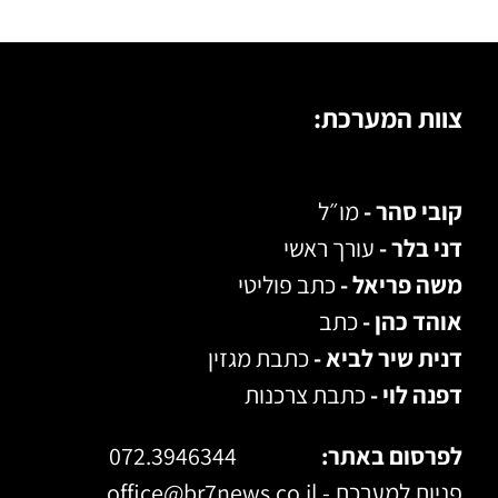
צוות המערכת:
קובי סהר -
מו״ל
דני בלר -
עורך ראשי
משה פריאל -
כתב פוליטי
אוהד כהן -
כתב
דנית שיר לביא -
כתבת מגזין
דפנה לוי -
כתבת צרכנות
לפרסום באתר:
072.3946344
פניות למערכת -
office@br7news.co.il