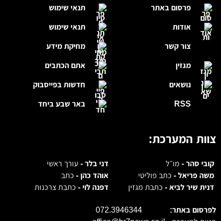
פרסום באתר
תנאי שימוש
אודות
תנאי שימוש
צור קשר
מחיקת מידע
מגזין
אתם הכתבים
נושאים
חדשות בפייסבוק
RSS
באר שבע ביחד
צוות המערכת:
קובי סהר -
מו״ל
דני בלר -
עורך ראשי
משה פריאל -
כתב פוליטי
אוהד כהן -
כתב
דנית שיר לביא -
כתבת מגזין
דפנה לוי -
כתבת צרכנות
לפרסום באתר:
072.3946344