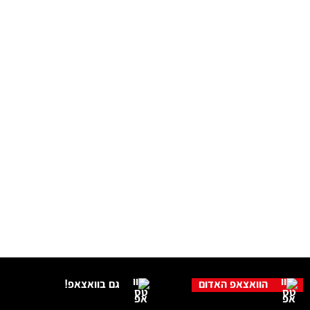
הוואצאפ האדום
גם בוואצאפ!