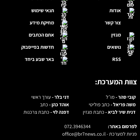
אודות
תנאי שימוש
צור קשר
מחיקת מידע
מגזין
אתם הכתבים
נושאים
חדשות בפייסבוק
RSS
באר שבע ביחד
צוות המערכת:
קובי סהר -
מו״ל
דני בלר -
עורך ראשי
משה פריאל -
כתב פוליטי
אוהד כהן -
כתב
דנית שיר לביא -
כתבת מגזין
דפנה לוי -
כתבת צרכנות
לפרסום באתר:
072.3946344
פניות למערכת -
office@br7news.co.il