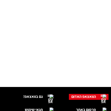
הוואצאפ האדום
גם בוואצאפ!
פרסום באתר
תנאי שימוש