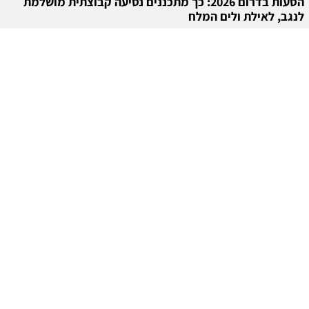
הסעות בדרום 2026: כך מתכננים נסיעה קבוצתית מושלמת
לנגב, לאילת ולים המלח