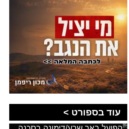
עוד בספורט >
בלי מאמן, בלי סגל ועם דדליין:
הפועל באר שבע/דימונה בסכנה