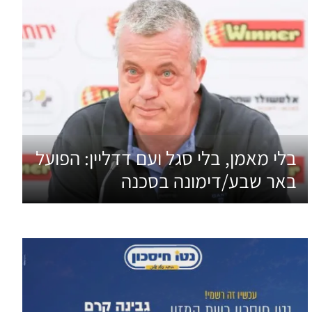
בלי מאמן, בלי סגל ועם דדליין: הפועל
באר שבע/דימונה בסכנה