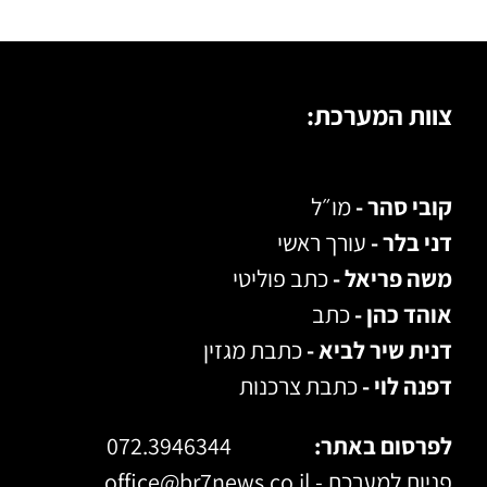
צוות המערכת:
קובי סהר -
מו״ל
דני בלר -
עורך ראשי
משה פריאל -
כתב פוליטי
אוהד כהן -
כתב
דנית שיר לביא -
כתבת מגזין
דפנה לוי -
כתבת צרכנות
לפרסום באתר:
072.3946344
פניות למערכת -
office@br7news.co.il