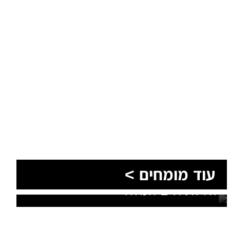
הסעות בדרום 2026: כך מתכננים
עוד מומחים >
נסיעה קבוצתית מושלמת לנגב,
לאילת ולים המלח