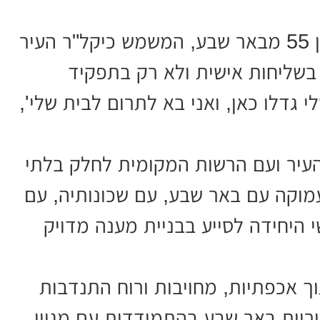
בראש היחידה עומד אל"ם במיל' בני, בן 55 מבאר שבע, המשמש כיקל"ר העיר
 בשליחות אישית ולא רק בתפקיד
י גדלו כאן, ואני בא לתרום לבית שלי',
עיר ועם הרשות המקומית לחלק בלתי
מוקה עם באר שבע, עם שכונותיה, עם
 היחידה לסייע בבניית מענה מדויק
וך אכפתיות, מחויבות ורוח התנדבות
יריית באר שבע בהתמודדות עם מגוון