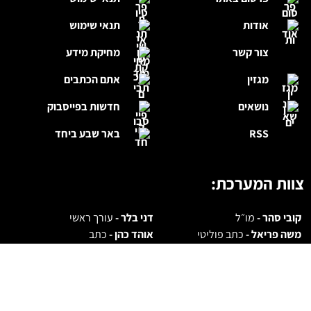
אודות
תנאי שימוש
צור קשר
מחיקת מידע
מגזין
אתם הכתבים
נושאים
חדשות בפייסבוק
RSS
באר שבע ביחד
צוות המערכת:
קובי סהר -
מו״ל
דני בלר -
עורך ראשי
משה פריאל -
כתב פוליטי
אוהד כהן -
כתב
דנית שיר לביא -
כתבת מגזין
דפנה לוי -
כתבת צרכנות
לפרסום באתר:
072.3946344
פניות למערכת -
office@br7news.co.il