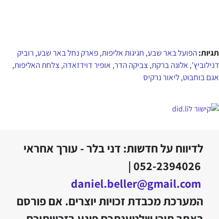
תגיות:
הפועל באר שבע
חגיגות אליפות
פארק נחל באר שבע
רוביק
,
,
,
דנילוביץ'
אלונה ברקת
צביקה הדר
אופיר דוידזאדה
צלחת האליפות
,
,
,
,
,
אגם בוחבוט
ליאור נרקיס
,
לדיווח על חדשות: דני בלר - עורך אחראי
052-2394026 |
daniel.beller@gmail.com
המערכת מכבדת זכויות יוצרים. אם פורסם
באתר תוכן שלטענתכם פוגע בזכויותיכם,