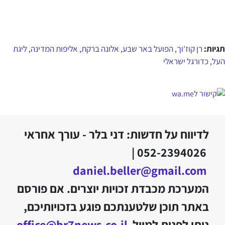
תגיות:
רן קוז'וך
הפועל באר שבע
אלונה ברקת
אליפות המדינה
ליגת
,
,
,
,
העל
כדורגל ישראלי
,
לדיווח על חדשות: דני בלר - עורך אחראי
052-2394026 |
daniel.beller@gmail.com
המערכת מכבדת זכויות יוצרים. אם פורסם
באתר תוכן שלטענתכם פוגע בזכויותיכם,
ניתן לפנות למייל
office@br7news.co.il