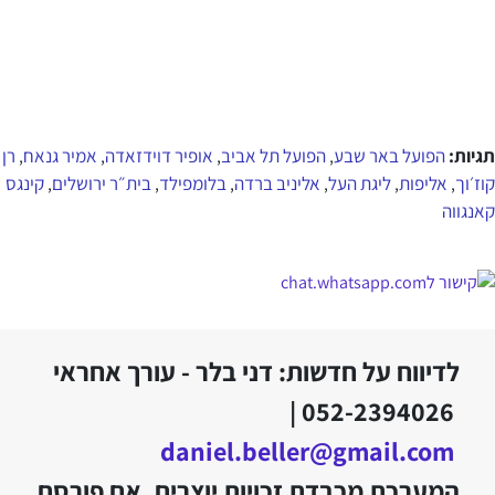
תגיות:
הפועל באר שבע
הפועל תל אביב
אופיר דוידזאדה
אמיר גנאח
רן
,
,
,
,
קוז׳וך
אליפות
ליגת העל
אליניב ברדה
בלומפילד
בית״ר ירושלים
קינגס
,
,
,
,
,
,
קאנגווה
לדיווח על חדשות: דני בלר - עורך אחראי
052-2394026 |
daniel.beller@gmail.com
המערכת מכבדת זכויות יוצרים. אם פורסם