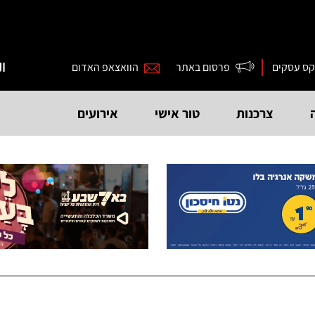
קס עסקים
פרסום באתר
הוואצאפ האדום
ال
צרכנות
טור אישי
אירועים