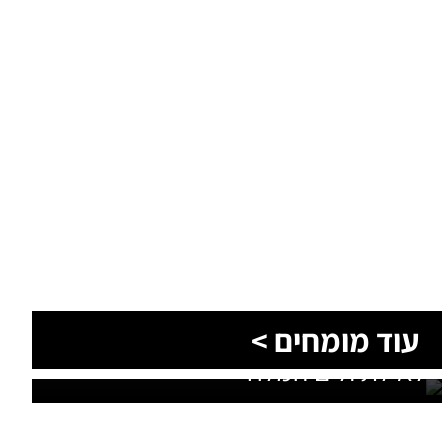
הסעות בדרום 2026: כך מתכננים
עוד מומחים >
נסיעה קבוצתית מושלמת לנגב,
לאילת ולים המלח