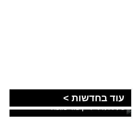
עוד בחדשות >
סוף טרגי לחיפושים: זוהתה גופתו
של אלדר דיין מדימונה