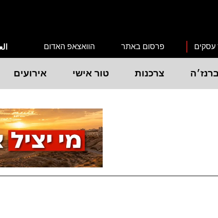
 עסקים
פרסום באתר
הוואצאפ האדום
الع
רנז׳ה
צרכנות
טור אישי
אירועים