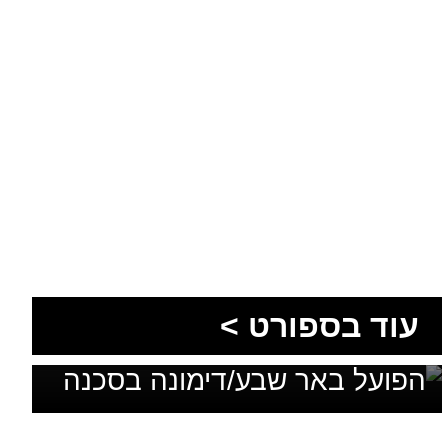
עוד בספורט >
בלי מאמן, בלי סגל ועם דדליין:
הפועל באר שבע/דימונה בסכנה