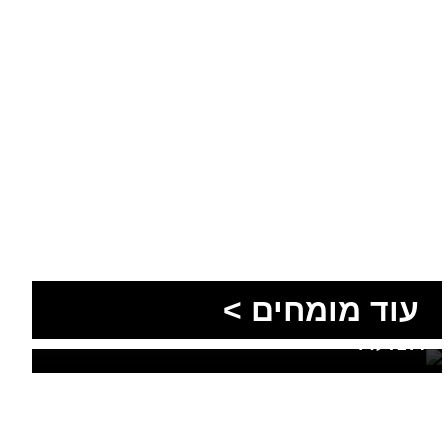
הסעות בדרום 2026: כך
מתכננים נסיעה קבוצתית
עוד מומחים >
מושלמת לנגב, לאילת ולים
המלח