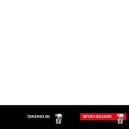
הוואצאפ האדום
גם בוואצאפ!