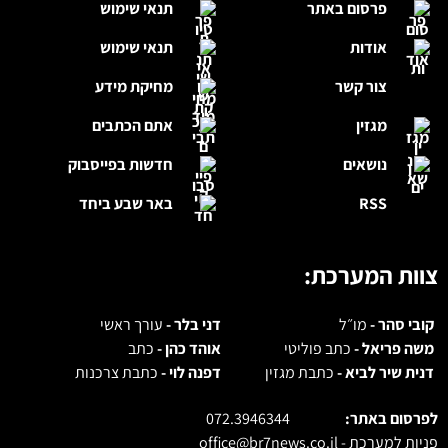
פרסום באתר
תנאי שימוש
אודות
תנאי שימוש
צור קשר
מחיקת מידע
מגזין
אתם הכתבים
נושאים
חדשות בפייסבוק
RSS
באר שבע ביחד
צוות המערכת:
קובי סהר -
מו״ל
דני בלר -
עורך ראשי
משה פריאל -
כתב פוליטי
אוהד כהן -
כתב
דנית שיר לביא -
כתבת מגזין
דפנה לוי -
כתבת צרכנות
לפרסום באתר:
072.3946344
פניות למערכת -
office@br7news.co.il