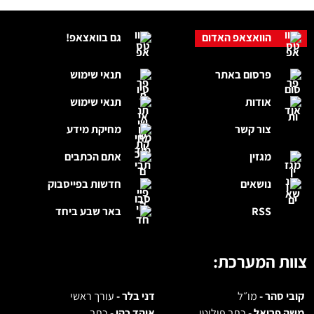
הוואצאפ האדום
גם בוואצאפ!
פרסום באתר
תנאי שימוש
אודות
תנאי שימוש
צור קשר
מחיקת מידע
מגזין
אתם הכתבים
נושאים
חדשות בפייסבוק
RSS
באר שבע ביחד
צוות המערכת:
קובי סהר -
מו״ל
דני בלר -
עורך ראשי
משה פריאל -
כתב פוליטי
אוהד כהן -
כתב