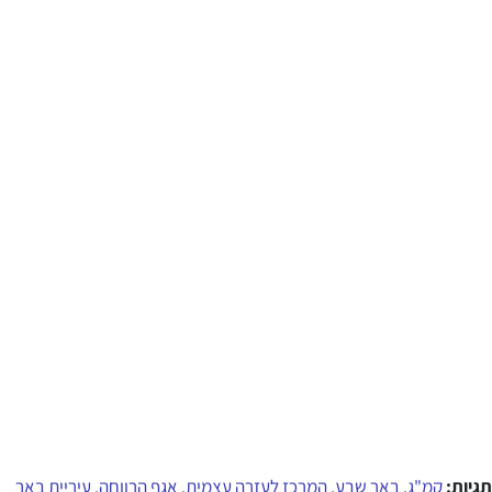
תגיות:
קמ"ג
באר שבע
המרכז לעזרה עצמית
אגף הרווחה
עיריית באר
,
,
,
,