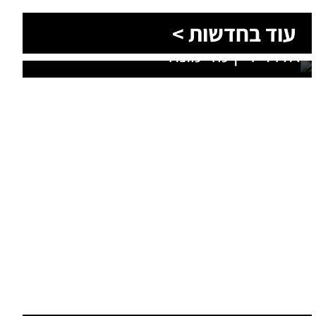
הסעות בדרום 2026: כך מתכננים
עוד מומחים >
נסיעה קבוצתית מושלמת לנגב,
לאילת ולים המלח