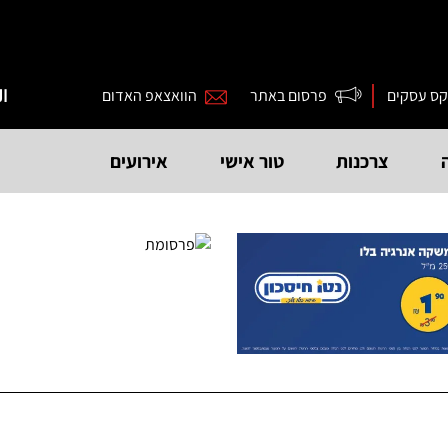
קס עסקים
פרסום באתר
הוואצאפ האדום
ال
צרכנות
טור אישי
אירועים