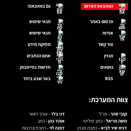
הוואצאפ האדום
גם בוואצאפ!
פרסום באתר
תנאי שימוש
אודות
תנאי שימוש
צור קשר
מחיקת מידע
מגזין
אתם הכתבים
נושאים
חדשות בפייסבוק
RSS
באר שבע ביחד
צוות המערכת:
קובי סהר -
מו״ל
דני בלר -
עורך ראשי
משה פריאל -
כתב פוליטי
אוהד כהן -
כתב
דנית שיר לביא -
כתבת מגזין
דפנה לוי -
כתבת צרכנות