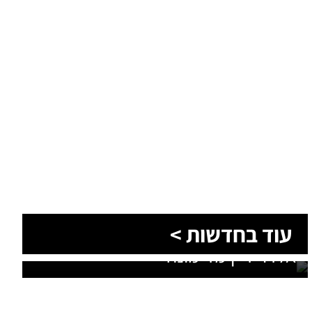
עוד בחדשות >
סוף טרגי לחיפושים: זוהתה גופתו של
אלדר דיין מדימונה