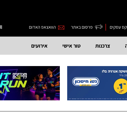
קס עסקים
פרסום באתר
הוואצאפ האדום
ال
צרכנות
טור אישי
אירועים