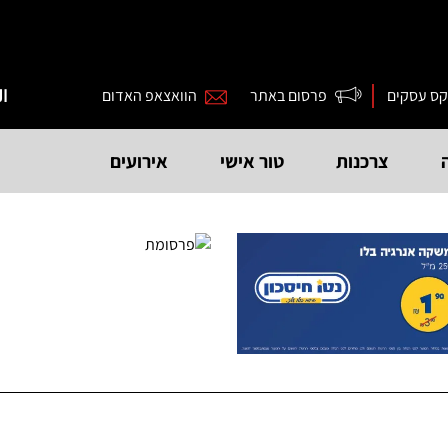
קס עסקים
פרסום באתר
הוואצאפ האדום
ال
צרכנות
טור אישי
אירועים