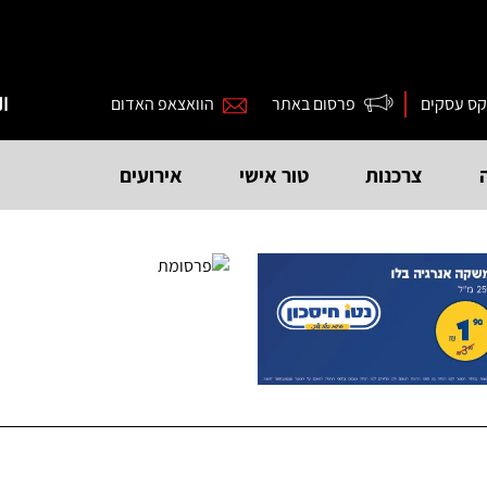
קס עסקים
פרסום באתר
הוואצאפ האדום
ال
צרכנות
טור אישי
אירועים