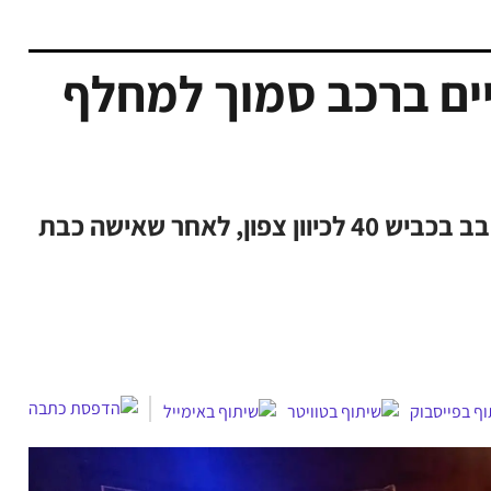
ים ברכב סמוך למחלף
צוות זק''א מרחב נגב הוזעק למחלף נאות חובב בכביש 40 לכיוון צפון, לאחר שאישה כבת