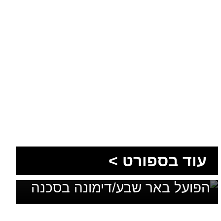
עוד בספורט >
בלי מאמן, בלי סגל ועם דדליין:
הפועל באר שבע/דימונה בסכנה