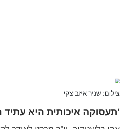
צילום: שניר איזביצקי
'תעסוקה איכותית היא עתיד ה
אבי בלשניקוב, יו"ר מרכזי לאודר לק