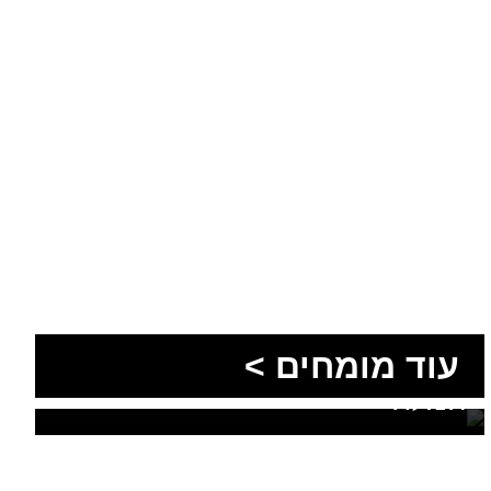
הסעות בדרום 2026: כך
מתכננים נסיעה קבוצתית
עוד מומחים >
מושלמת לנגב, לאילת ולים
המלח