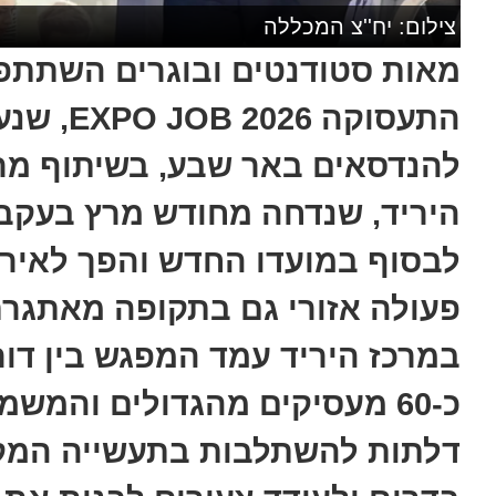
צילום: יח''צ המכללה
מאות סטודנטים ובוגרים השתתפו
התעסוקה 
להנדסאים באר שבע, בשיתוף מרכ
היריד, שנדחה מחודש מרץ בעקב
לבסוף במועדו החדש והפך לאירו
פעולה אזורי גם בתקופה מאתגרת
במרכז היריד עמד המפגש בין דו
כ-60 מעסיקים מהגדולים והמש
דלתות להשתלבות בתעשייה המקו