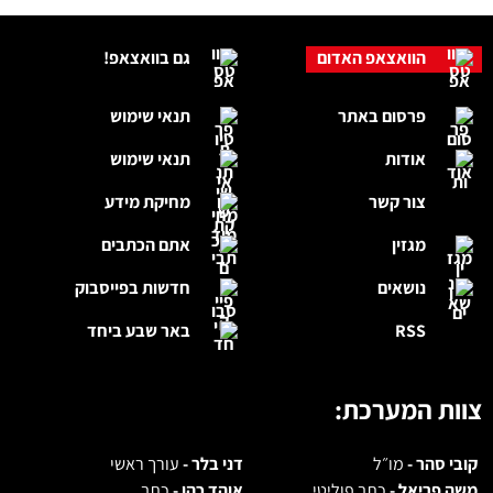
הוואצאפ האדום
גם בוואצאפ!
פרסום באתר
תנאי שימוש
אודות
תנאי שימוש
צור קשר
מחיקת מידע
מגזין
אתם הכתבים
נושאים
חדשות בפייסבוק
RSS
באר שבע ביחד
צוות המערכת:
קובי סהר -
מו״ל
דני בלר -
עורך ראשי
משה פריאל -
כתב פוליטי
אוהד כהן -
כתב