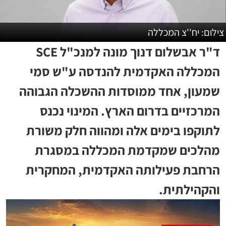
צילום: יח''צ המכללה
ד"ר אבשלום דנוך מונה למנכ"ל SCE
המכללה האקדמית להנדסה ע"ש סמי
שמעון, אחד ממוסדות ההשכלה הגבוהה
המרכזיים בדרום הארץ. המינוי נכנס
לתוקפו בימים אלה ומהווה חלק משורת
מהלכים שמקדמת המכללה במסגרת
הרחבת פעילותה האקדמית, המחקרית
והקהילתית.