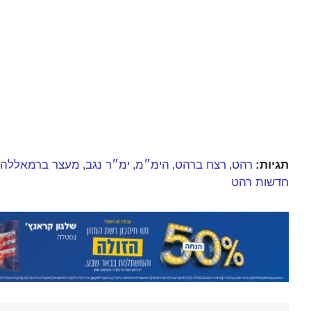
תגיות:
רהט
רצח ברהט
הימ״מ
ימ״ר נגב
מעצר ברמאללה
,
,
,
,
חדשות רהט
לדיווח על חדשות: דני בלר - עורך אחראי 052-2394026 |
המערכת מכבדת זכויות יוצרים. אם פורסם באתר תוכ
office@br7news.co.il
והפנייה תיבדק בהקדם.