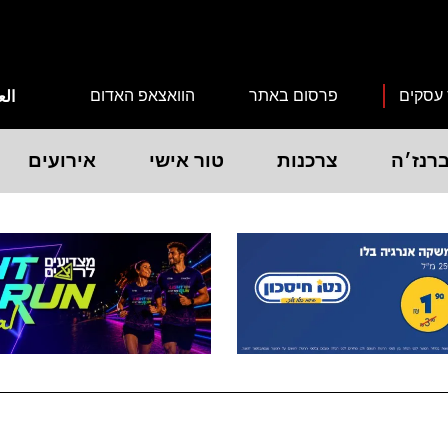
 עסקים
פרסום באתר
הוואצאפ האדום
الع
רנז׳ה
צרכנות
טור אישי
אירועים