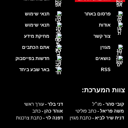
פרסום באתר
תנאי שימוש
אודות
תנאי שימוש
צור קשר
מחיקת מידע
מגזין
אתם הכתבים
נושאים
חדשות בפייסבוק
RSS
באר שבע ביחד
צוות המערכת:
קובי סהר -
מו״ל
דני בלר -
עורך ראשי
משה פריאל -
כתב פוליטי
אוהד כהן -
כתב
דנית שיר לביא -
כתבת מגזין
דפנה לוי -
כתבת צרכנות