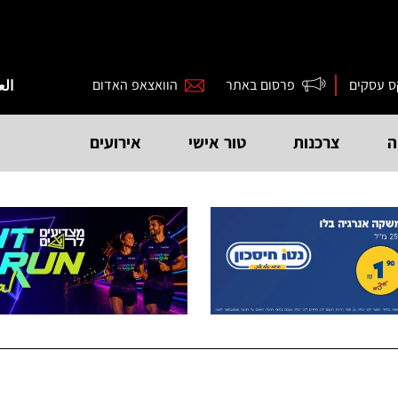
ס עסקים
פרסום באתר
הוואצאפ האדום
الع
ה
צרכנות
טור אישי
אירועים