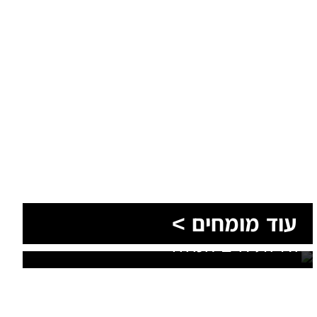
הסעות בדרום 2026: כך מתכננים
עוד מומחים >
נסיעה קבוצתית מושלמת לנגב,
לאילת ולים המלח