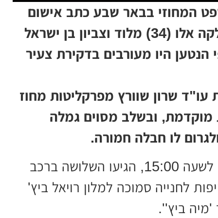
פט המחוזי בבאר שבע כתב אישום
נגד איתן מהרטו (30) מבאר שבע, פלקה אלו (34) מלוד וצביון בן ישראל
על פי הנטען היו מעורבים בדקירת צעיר
עו"ד שרון שוורץ מפרקליטות מחוז
 מוקדמת, ובשלב מסוים גמלה
גרום לו חבלה חמורה.
לפי האישום, ב-5 באפריל 2026, סמוך לשעה 15:00, הגיעו השלושה ברכב
יפות לחנייה סמוכה למלון רויאל ביץ'
מיה ביץ''.