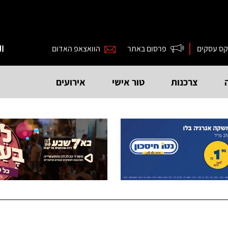
קס עסקים
פרסום באתר
הוואצאפ האדום
ال
צרכנות
טור אישי
אירועים