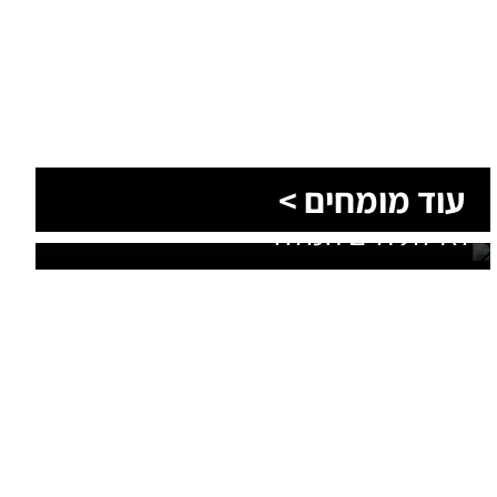
הסעות בדרום 2026: כך מתכננים
עוד מומחים >
נסיעה קבוצתית מושלמת לנגב,
לאילת ולים המלח