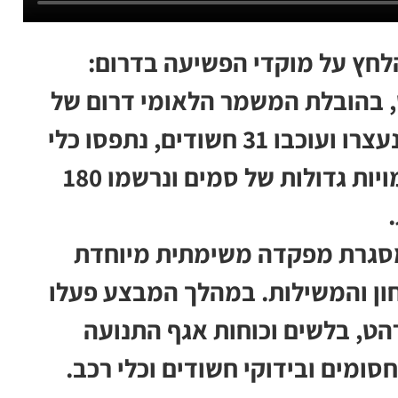
חץ על מוקדי הפשיעה בדרום:
, בהובלת המשמר הלאומי דרום של
מג"ב ובשיתוף כוחות המחוז הדרומי, נעצרו ועוכבו 31 חשודים, נתפסו כלי
נשק מסוג M16 ואקדח גלוק, אותרו כמויות גדולות של סמים ונרשמו 180
מסגרת מפקדה משימתית מיוחדת
ון והמשילות. במהלך המבצע פעלו
הט, בלשים וכוחות אגף התנועה
סומים ובידוקי חשודים וכלי רכב.