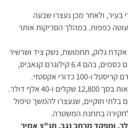
 בעיר, ולאחר מכן נעצרו שבעה
וטה כפפות. במהלך הסריקות אותר
הלך החיפושים נתפסו שני רובי M16, אקדח גלוק, תחמושת, נשק ציד ושרשיר
תחמושת. בנוסף נתפסו חומרים החשודים כסמים, בהם 6.4 קילוגרם קנאביס,
 בלתי חוקיים, שנעצרו להמשך טיפול
 לחקירה בתחנת המשטרה.
ר, ומפקד מרחב נגב, תנ"צ אמיר