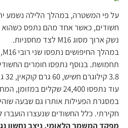
על פי המשטרה, במהלך הלילה נשמע ירי
חשודים, כאשר אחד מהם נתפס כשהוא ע
נשק ארוך מסוג M16 לצד מחסניות.
במ
3.8 קילוגרם חשיש, 60 גרם קוקאין, 32 גרם קריסטל ו-100 כדורי אקסטזי.
עוד נתפסו 24,400 שקלים במזומן, המחאות בסך 12,800 שקלים ו-40 אלף דולר.
במסגרת הפעילות אותרו גם שבעה שוהים
חקירתי. כלל החשודים שנעצרו הועברו
מפקד המשמר הלאומי, ניצב נחשון נגל