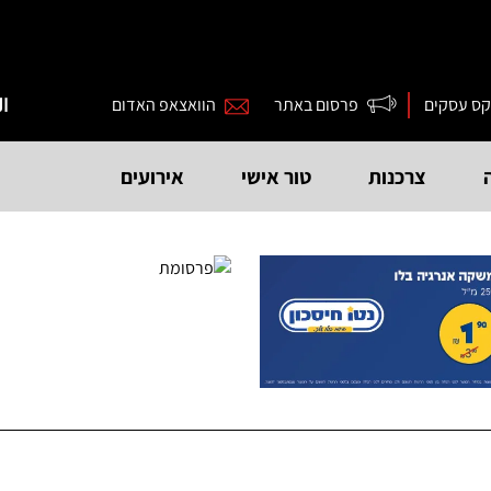
קס עסקים
פרסום באתר
הוואצאפ האדום
ال
צרכנות
טור אישי
אירועים