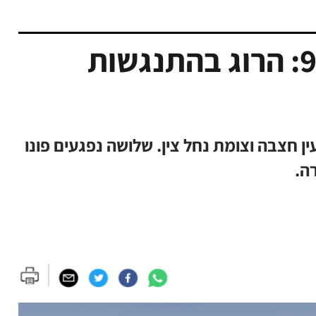
תאונה קטלנית בכביש 90: הרוג בהתנגשות
רכים קשה בכביש 90 סמוך לעין חצבה וצומת נחל צין. שלושה נפגעים פונו