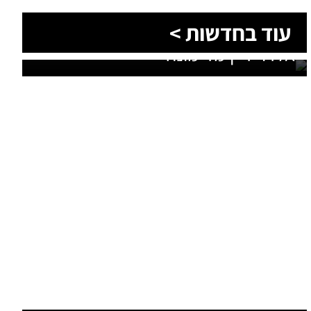
הסעות בדרום 2026: כך מתכננים
עוד מומחים >
נסיעה קבוצתית מושלמת לנגב,
לאילת ולים המלח