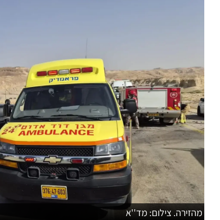
מהזירה. צילום: מד''א