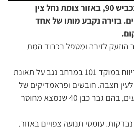
תאונת דרכים קטלנית אירעה הבוקר בכביש 90, באזור צומת נחל צין
ים. בזירה נקבע מותו של אחד
ום.
גב הוזעק לזירה ומטפל בכבוד המת
ממד''א נמסר כי בשעה 08:32 התקבל דיווח במוקד 101 במרחב נגב על תאונת
ני כלי רכב בכביש 90, סמוך לעין חצבה. חובשים ופראמדיקים של
מד''א העניקו טיפול רפואי לשלושה פצועים, בהם גבר כבן 40 שנמצא מחוסר
בדקות. עומסי תנועה צפויים באזור.