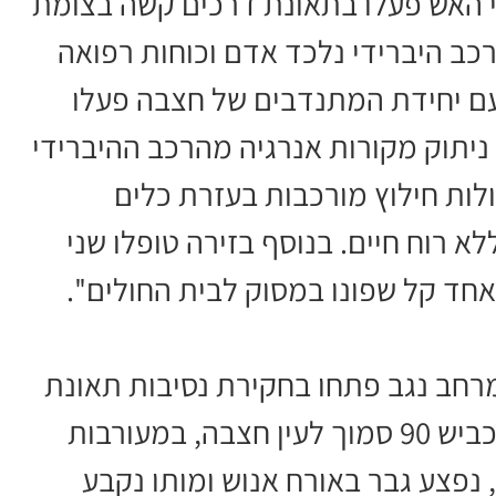
י האש פעלו בתאונת דרכים קשה בצומת
כב היברידי נלכד אדם וכוחות רפואה
עם יחידת המתנדבים של חצבה פעלו
 ניתוק מקורות אנרגיה מהרכב ההיברידי
לות חילוץ מורכבות בעזרת כלים
לא רוח חיים. בנוסף בזירה טופלו שני
אחד קל שפונו במסוק לבית החולים''.
מרחב נגב פתחו בחקירת נסיבות תאונת
דרכים קטלנית שאירעה לפני זמן קצר בכביש 90 סמוך לעין חצבה, במעורבות
 נפצע גבר באורח אנוש ומותו נקבע