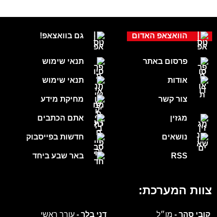
הוואצאפ האדום
גם בוואצאפ!
פרסום באתר
תנאי שימוש
אודות
תנאי שימוש
צור קשר
מחיקת מידע
מגזין
אתם הכתבים
נושאים
חדשות בפייסבוק
RSS
באר שבע ביחד
צוות המערכת:
קובי סהר -
מו״ל
דני בלר -
עורך ראשי