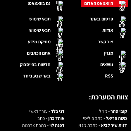
הוואצאפ האדום
גם בוואצאפ!
פרסום באתר
תנאי שימוש
אודות
תנאי שימוש
צור קשר
מחיקת מידע
מגזין
אתם הכתבים
נושאים
חדשות בפייסבוק
RSS
באר שבע ביחד
צוות המערכת:
קובי סהר -
מו״ל
דני בלר -
עורך ראשי
משה פריאל -
כתב פוליטי
אוהד כהן -
כתב
דנית שיר לביא -
כתבת מגזין
דפנה לוי -
כתבת צרכנות