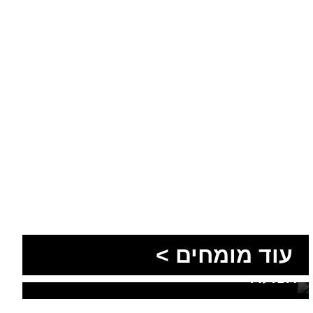
הסעות בדרום 2026: כך
מתכננים נסיעה קבוצתית
עוד מומחים >
מושלמת לנגב, לאילת ולים
המלח