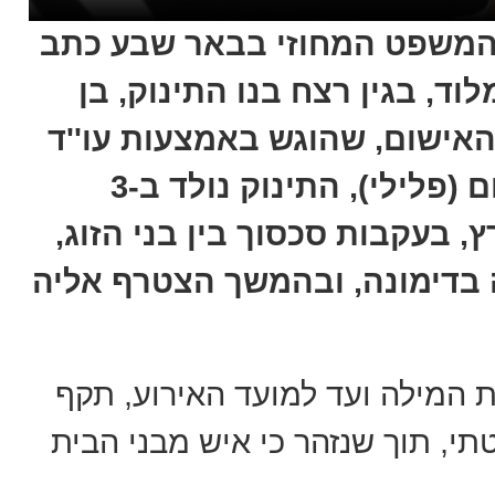
המשפט המחוזי בבאר שבע כתב
ם חמור נגד מאור זרח (34) מלוד, בגין רצח בנו התינוק, בן
אישום, שהוגש באמצעות עו''ד
שרון שוורץ מפרקליטות מחוז דרום (פלילי), התינוק נולד ב-3
ודש מרץ, בעקבות סכסוך בין בני הזוג,
 בדימונה, ובהמשך הצטרף אליה
 המילה ועד למועד האירוע, תקף
תי, תוך שנזהר כי איש מבני הבית