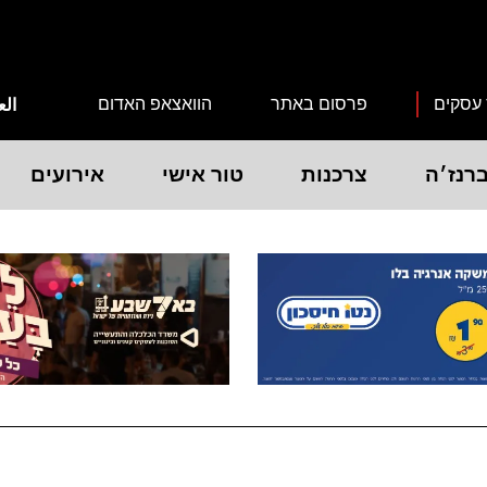
 עסקים
פרסום באתר
הוואצאפ האדום
الع
רנז׳ה
צרכנות
טור אישי
אירועים