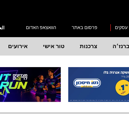
 עסקים
פרסום באתר
הוואצאפ האדום
الع
רנז׳ה
צרכנות
טור אישי
אירועים