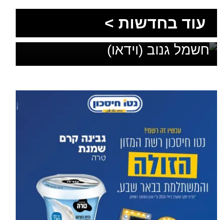
שיא החוצפה בשגב שלום: תחנת
עוד בחדשות >
הדלק הפיראטית פעלה על
חשמל גנוב (וידאו)