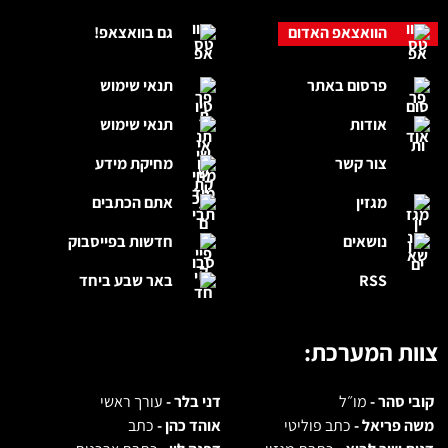
הוואצאפ האדום
גם בוואצאפ!
פרסום באתר
תנאי שימוש
אודות
תנאי שימוש
צור קשר
מחיקת מידע
מגזין
אתם הכתבים
נושאים
חדשות בפייסבוק
RSS
באר שבע ביחד
צוות המערכת:
קובי סהר -
מו״ל
דני בלר -
עורך ראשי
משה פריאל -
כתב פוליטי
אוהד כהן -
כתב