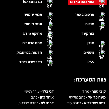
הוואצאפ האדום
גם בוואצאפ!
פרסום באתר
תנאי שימוש
אודות
תנאי שימוש
צור קשר
מחיקת מידע
מגזין
אתם הכתבים
נושאים
חדשות בפייסבוק
RSS
באר שבע ביחד
צוות המערכת:
קובי סהר -
מו״ל
דני בלר -
עורך ראשי
משה פריאל -
כתב פוליטי
אוהד כהן -
כתב
דנית שיר לביא -
כתבת מגזין
דפנה לוי -
כתבת צרכנות