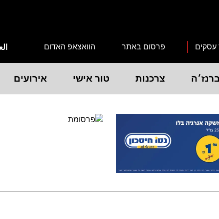
 עסקים
פרסום באתר
הוואצאפ האדום
الع
רנז׳ה
צרכנות
טור אישי
אירועים