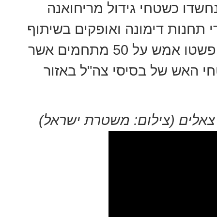
חמים אשר נחשדו כשטחי גידול מריחואנה
י תחנות דימונה ואופקים בשיתוף
לוחמי מג"ב ופקחי הסיירת הירוקה, פשטו אמש על 50 מתחמים אשר
י האש של בסיסי צה"ל באזור
צאלים (צילום: משטרת ישראל)