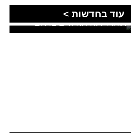
הסעות בדרום 2026: כך
מתכננים נסיעה קבוצתית
עוד מומחים >
מושלמת לנגב, לאילת ולים
המלח