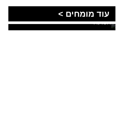
מתכננים נסיעה קבוצתית
עוד מומחים >
מושלמת לנגב, לאילת ולים
המלח