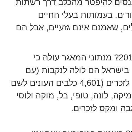
נסים להיפטר מהכלב דרך רשתות
רים. בעמותות בעלי החיים
ים, שאמנם אינם גזעיים, אבל הם
מהם השמות הפופולאריים לשנת 2019? מנתוני המאגר עולה כי
 בישראל הם לולה לנקבות (עם
4,706 כלבות העונות לשם זה) ולואי לזכרים (4,601 כלבים העונים לשם
יקה, לונה, טופי, בל, מוקה ולוסי
מבה ומקס לזכרים.