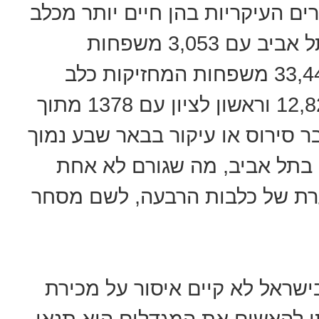
ים העיקריות בהן חיים יותר מכלב
אחד בבית (בערכים אבסולוטיים): תל אביב עם 3,053 משפחות
המחזיקות יותר מכלב אחד מתוך 33,444 משפחות המחזיקות כלב
בעיר, באר שבע עם 1,581 מתוך 12,829 וראשון לציון עם 1378 מתוך
שעבר סירוס או עיקור בבאר שבע נמוך
יחסית ועומד על 53%, לעומת 76% בתל אביב, מה שגורם לא אחת
ערת של כלבות הרבעה, לשם מסחר
ישראל לא קיים איסור על מכירת
תן להאשים את המגדלים היא תנאי