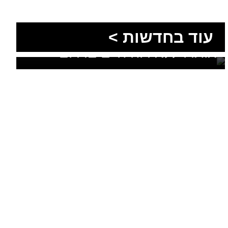
עוד בחדשות >
בתוך חצי שעה: שני בני אדם
אותרו ללא רוח חיים בדרום
הסעות בדרום 2026: כך