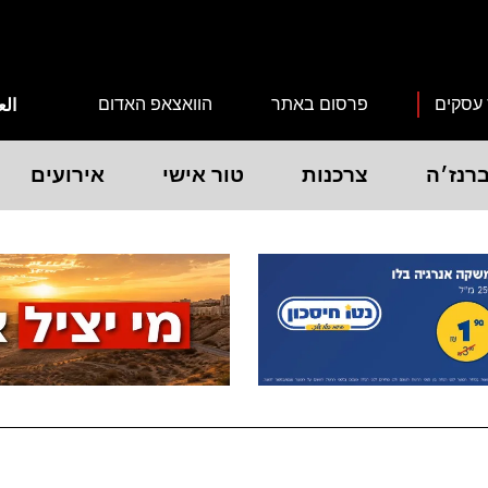
 עסקים
פרסום באתר
הוואצאפ האדום
الع
רנז׳ה
צרכנות
טור אישי
אירועים