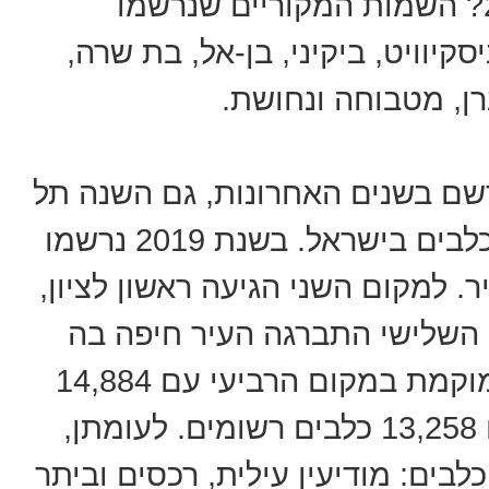
מהם השמות המקוריים לשנת 2019? השמות המקוריים שנרשמו
סקיוויט, ביקיני, בן-אל, בת שרה,
ן, מטבוחה ונחושת.
רשם בשנים האחרונות, גם השנה תל
אביב נמצאת בראש רשימת בעלי הכלבים בישראל. בשנת 2019 נרשמו
 החיים בעיר. למקום השני הגיעה ראשון לציון,
כלבים. במקום השלישי התברגה העיר חיפה בה
נרשמו 15,321 כלבים. באר שבע ממוקמת במקום הרביעי עם 14,884
כלבים וירושלים במקום החמישי עם 13,258 כלבים רשומים. לעומתן,
לבים: מודיעין עילית, רכסים וביתר