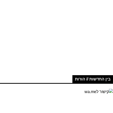
בין החדשות // הורות