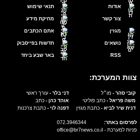
אודות
תנאי שימוש
צור קשר
מחיקת מידע
מגזין
אתם הכתבים
נושאים
חדשות בפייסבוק
RSS
באר שבע ביחד
צוות המערכת:
קובי סהר -
מו״ל
דני בלר -
עורך ראשי
משה פריאל -
כתב פוליטי
אוהד כהן -
כתב
דנית שיר לביא -
כתבת מגזין
דפנה לוי -
כתבת צרכנות
לפרסום באתר:
072.3946344
פניות למערכת -
office@br7news.co.il