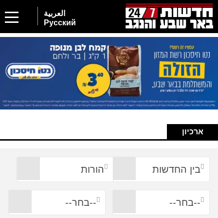
العربية
Русский
ארכיון
בין החדשות
הורות
--בחר--
--בחר--