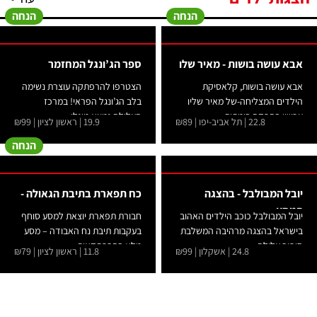
הנחה
הנחה
אבא עושה בושות - מאיר שלו
ספר הג’ונגל המחזמר
-
אבא עושה בושות, קלאסיקת
הצטרפו להרפתקה עוצרת נשימה
הילדים המצליחה-של מאיר שליו
בלב הג’ונגל הפראי! במרכז
עכשיו בהפקה בימתית...
העלילה נמצא מוגלי...
22.8 | תל אביב-יפו | ₪89
19.9 | ראשון לציון | ₪99
הנחה
יובל המבולבל - בהצגה
כח תפארת בתיבת הגאולה -
המסע
יובל המבולבל כוכב הילדים האהוב
חבורת תפארת יוצאת למסע סוחף
בישראל בהצגה מרהיבה המשלבת
בעקבות תיבת נח האבודה – מסע
סיפור עלילה...
מלא בהרפתקאות,...
24.8 | אשקלון | ₪99
11.8 | ראשון לציון | ₪79