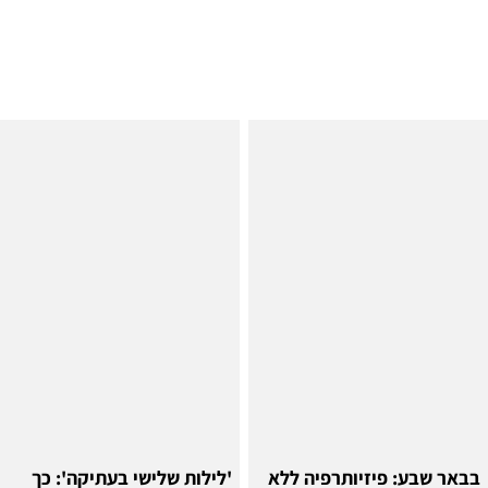
בבאר שבע: פיזיותרפיה ללא
'לילות שלישי בעתיקה': כך